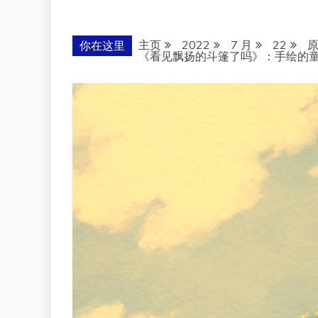
主页
2022
7 月
22
你在这里
《看见飘扬的斗篷了吗》：手绘的童