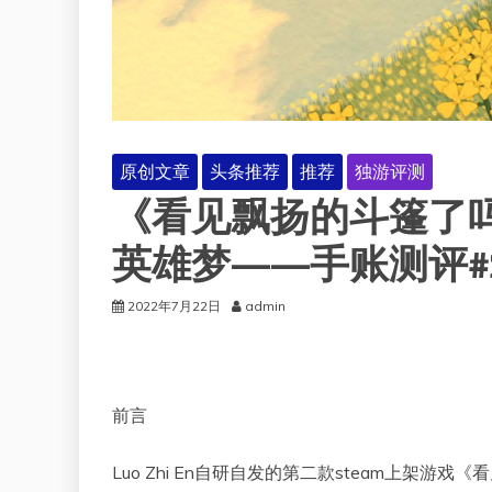
原创文章
头条推荐
推荐
独游评测
《看见飘扬的斗篷了
英雄梦——手账测评#2
2022年7月22日
admin
前言
Luo Zhi En自研自发的第二款steam上架游