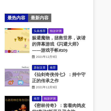
最热内容
最新内容
头条推荐
独游评测
躲避魔物，拯救世界，诙谐
的弹幕游戏《闪避大师》
——游戏手帐#209
2021年12月9日
原创文章
推荐
《仙剑奇侠传七》：持中守
正的传承之作
2021年12月9日
推荐
独游评测
《密林传奇》：套着肉鸽皮