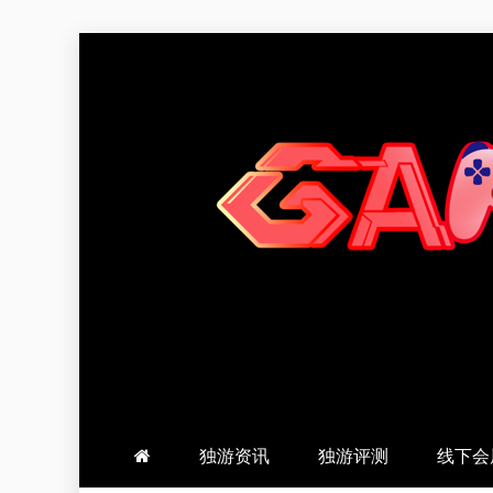
跳
至
内
容
羽风手帐姬
创造最好的内容
独游资讯
独游评测
线下会