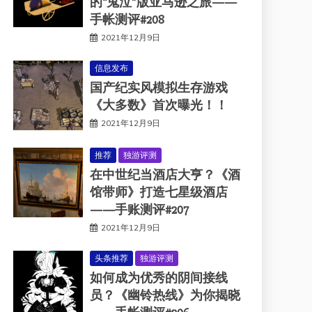
的“鬼泣”版亚马逊之旅——
手帐测评#208
2021年12月9日
信息发布
国产纪实风模拟生存游戏
《大多数》首次曝光！！
2021年12月9日
推荐
独游评测
在中世纪当酒店大亨？《酒
馆带师》打造七星级酒店
——手账测评#207
2021年12月9日
头条推荐
独游评测
如何成为优秀的阴间接线
员？《幽铃热线》为你揭晓