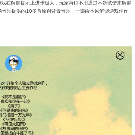
tory》，游戏在解谜提示上进步极大，玩家再也不用通过不断试错来解谜
杨音乐提供的10多首原创背景音乐，一部绘本风解谜游戏佳作