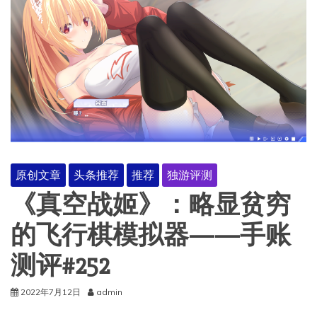
原创文章
头条推荐
推荐
独游评测
《真空战姬》：略显贫穷
的飞行棋模拟器——手账
测评#252
2022年7月12日
admin