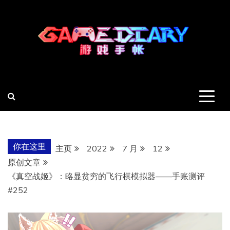
跳
至
内
容
羽风手帐姬
创造最好的内容
你在这里
主页
2022
7 月
12
原创文章
《真空战姬》：略显贫穷的飞行棋模拟器——手账测评
#252