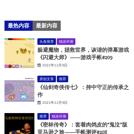
最热内容
最新内容
头条推荐
独游评测
躲避魔物，拯救世界，诙谐的弹幕游戏
《闪避大师》——游戏手帐#209
2021年12月9日
原创文章
推荐
《仙剑奇侠传七》：持中守正的传承之
作
2021年12月9日
推荐
独游评测
《密林传奇》：套着肉鸽皮的“鬼泣”版
亚马逊之旅——手帐测评#208