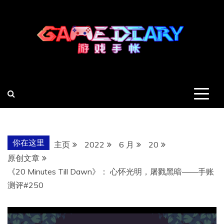
跳
至
内
容
羽风手帐姬
创造最好的内容
你在这里
主页
2022
6 月
20
原创文章
《20 Minutes Till Dawn》： 心怀光明，屠戮黑暗——手账
测评#250