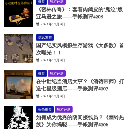
推荐
独游评测
《密林传奇》：套着肉鸽皮的“鬼泣”版
亚马逊之旅——手帐测评#208
2021年12月9日
信息发布
国产纪实风模拟生存游戏《大多数》首
次曝光！！
2021年12月9日
推荐
独游评测
在中世纪当酒店大亨？《酒馆带师》打
造七星级酒店——手账测评#207
2021年12月9日
头条推荐
独游评测
如何成为优秀的阴间接线员？《幽铃热
线》为你揭晓——手帐测评#206