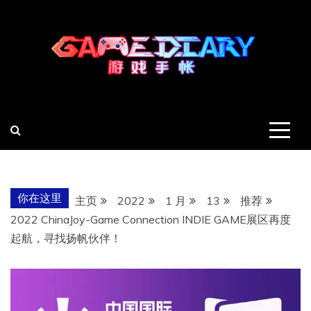
跳
至
内
容
羽风手帐姬
创造最好的内容
你在这里
主页
2022
1 月
13
推荐
2022 ChinaJoy-Game Connection INDIE GAME展区再度
起航，寻找扬帆伙伴！