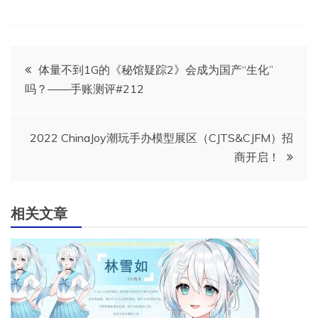
文
体量不到1G的《秘馆疑踪2》会成为国产“生化”
吗？——手账测评#212
章
导
2022 ChinaJoy潮玩手办模型展区（CJTS&CJFM）招
商开启！
航
相关文章