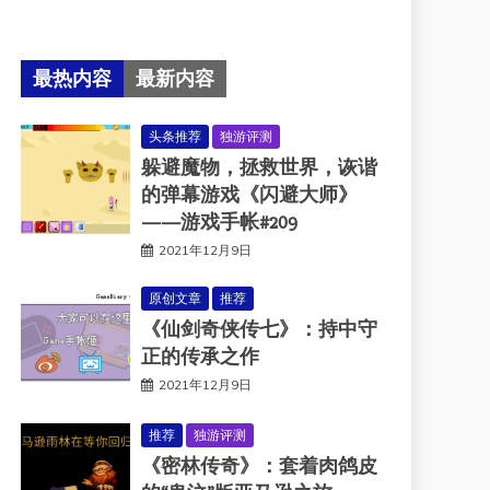
最热内容
最新内容
头条推荐
独游评测
躲避魔物，拯救世界，诙谐
的弹幕游戏《闪避大师》
——游戏手帐#209
2021年12月9日
原创文章
推荐
《仙剑奇侠传七》：持中守
正的传承之作
2021年12月9日
推荐
独游评测
《密林传奇》：套着肉鸽皮