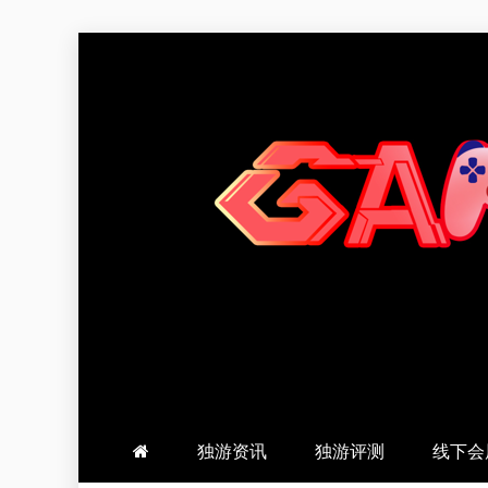
跳
至
内
容
羽风手帐姬
创造最好的内容
独游资讯
独游评测
线下会