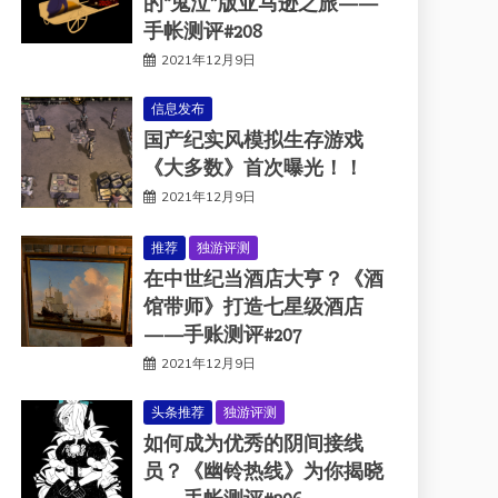
的“鬼泣”版亚马逊之旅——
手帐测评#208
2021年12月9日
信息发布
国产纪实风模拟生存游戏
《大多数》首次曝光！！
2021年12月9日
推荐
独游评测
在中世纪当酒店大亨？《酒
馆带师》打造七星级酒店
——手账测评#207
2021年12月9日
头条推荐
独游评测
如何成为优秀的阴间接线
员？《幽铃热线》为你揭晓