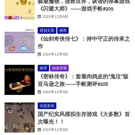
躲避魔物，拯救世界，诙谐的弹幕游戏
《闪避大师》——游戏手帐#209
2021年12月9日
原创文章
推荐
《仙剑奇侠传七》：持中守正的传承之
作
2021年12月9日
推荐
独游评测
《密林传奇》：套着肉鸽皮的“鬼泣”版
亚马逊之旅——手帐测评#208
2021年12月9日
信息发布
国产纪实风模拟生存游戏《大多数》首
次曝光！！
2021年12月9日