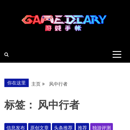
跳
至
内
容
羽风手帐姬
创造最好的内容
你在这里
主页
风中行者
标签：
风中行者
信息发布
原创文章
头条推荐
推荐
独游评测