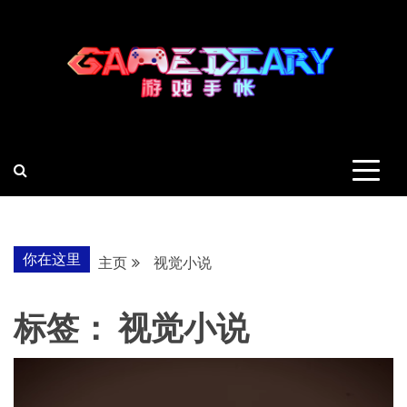
跳
至
内
容
羽风手帐姬
创造最好的内容
你在这里
主页
视觉小说
标签：
视觉小说