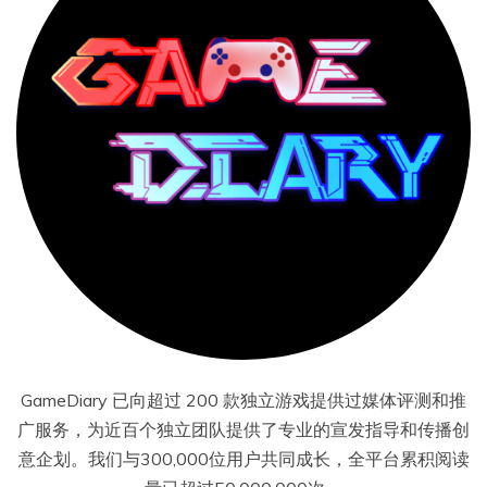
GameDiary 已向超过 200 款独立游戏提供过媒体评测和推
广服务，为近百个独立团队提供了专业的宣发指导和传播创
意企划。我们与300,000位用户共同成长，全平台累积阅读