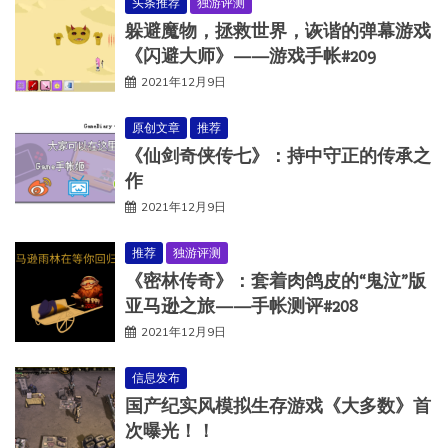
头条推荐
独游评测
躲避魔物，拯救世界，诙谐的弹幕游戏
《闪避大师》——游戏手帐#209
2021年12月9日
原创文章
推荐
《仙剑奇侠传七》：持中守正的传承之
作
2021年12月9日
推荐
独游评测
《密林传奇》：套着肉鸽皮的“鬼泣”版
亚马逊之旅——手帐测评#208
2021年12月9日
信息发布
国产纪实风模拟生存游戏《大多数》首
次曝光！！