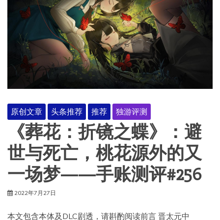
原创文章
头条推荐
推荐
独游评测
《葬花：折镜之蝶》：避
世与死亡，桃花源外的又
一场梦——手账测评#256
2022年7月27日
本文包含本体及DLC剧透，请斟酌阅读前言 晋太元中