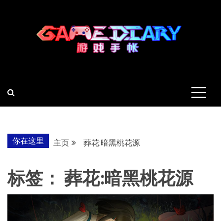
跳
至
内
容
羽风手帐姬
创造最好的内容
你在这里
主页
葬花:暗黑桃花源
标签：
葬花:暗黑桃花源