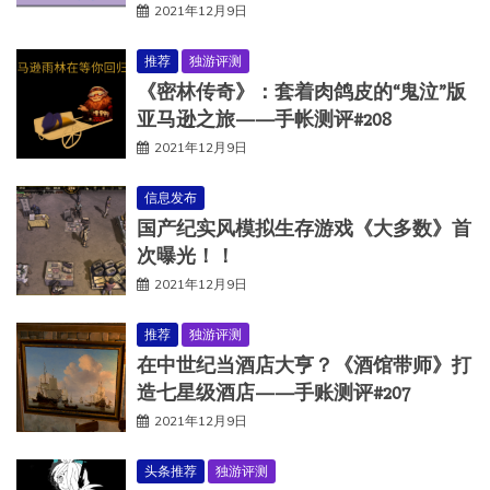
2021年12月9日
推荐
独游评测
《密林传奇》：套着肉鸽皮的“鬼泣”版
亚马逊之旅——手帐测评#208
2021年12月9日
信息发布
国产纪实风模拟生存游戏《大多数》首
次曝光！！
2021年12月9日
推荐
独游评测
在中世纪当酒店大亨？《酒馆带师》打
造七星级酒店——手账测评#207
2021年12月9日
头条推荐
独游评测