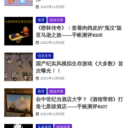
2021年12月9日
推荐
独游评测
《密林传奇》：套着肉鸽皮的“鬼泣”版
亚马逊之旅——手帐测评#208
2021年12月9日
信息发布
国产纪实风模拟生存游戏《大多数》首
次曝光！！
2021年12月9日
推荐
独游评测
在中世纪当酒店大亨？《酒馆带师》打
造七星级酒店——手账测评#207
2021年12月9日
头条推荐
独游评测