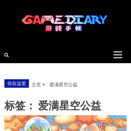
跳
至
内
容
羽风手帐姬
创造最好的内容
你在这里
主页
爱满星空公益
标签：
爱满星空公益