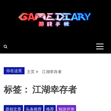
跳
至
内
容
羽风手帐姬
创造最好的内容
你在这里
主页
江湖幸存者
标签：
江湖幸存者
原创文章
头条推荐
推荐
独游评测