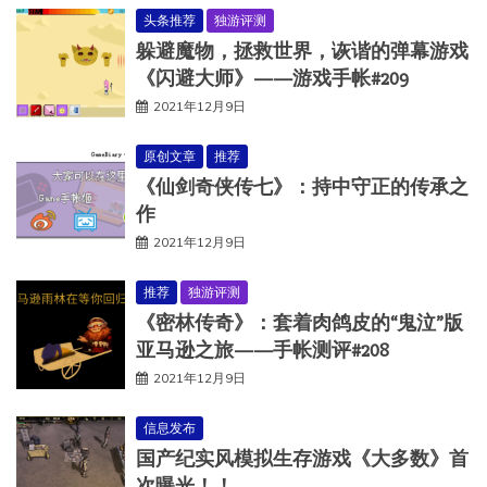
头条推荐
独游评测
躲避魔物，拯救世界，诙谐的弹幕游戏
《闪避大师》——游戏手帐#209
2021年12月9日
原创文章
推荐
《仙剑奇侠传七》：持中守正的传承之
作
2021年12月9日
推荐
独游评测
《密林传奇》：套着肉鸽皮的“鬼泣”版
亚马逊之旅——手帐测评#208
2021年12月9日
信息发布
国产纪实风模拟生存游戏《大多数》首
次曝光！！