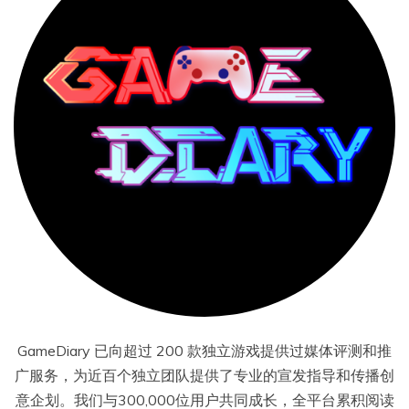
GameDiary 已向超过 200 款独立游戏提供过媒体评测和推
广服务，为近百个独立团队提供了专业的宣发指导和传播创
意企划。我们与300,000位用户共同成长，全平台累积阅读