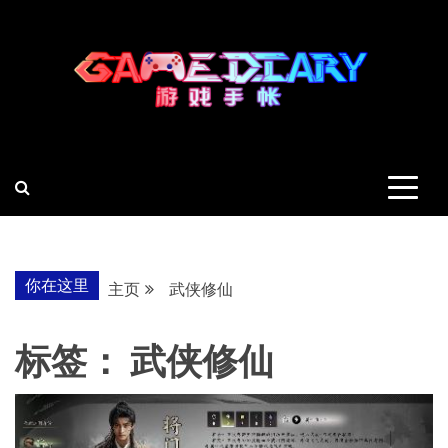
跳
至
内
容
羽风手帐姬
创造最好的内容
你在这里
主页
武侠修仙
标签：
武侠修仙