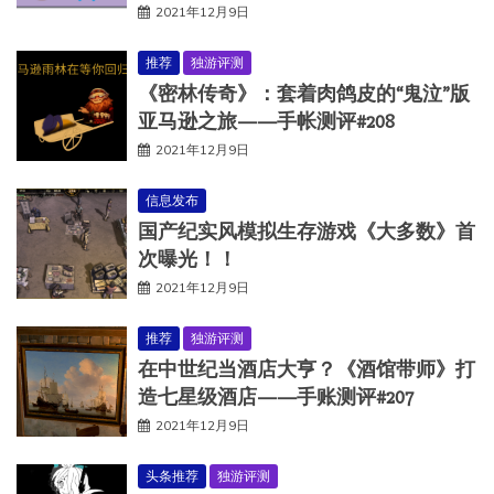
2021年12月9日
推荐
独游评测
《密林传奇》：套着肉鸽皮的“鬼泣”版
亚马逊之旅——手帐测评#208
2021年12月9日
信息发布
国产纪实风模拟生存游戏《大多数》首
次曝光！！
2021年12月9日
推荐
独游评测
在中世纪当酒店大亨？《酒馆带师》打
造七星级酒店——手账测评#207
2021年12月9日
头条推荐
独游评测