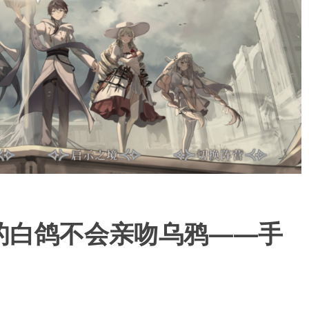
的白鸽不会亲吻乌鸦——手