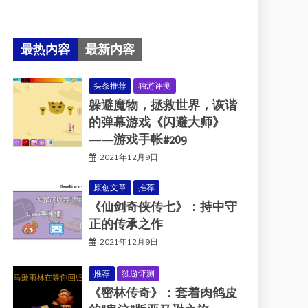
最热内容
最新内容
头条推荐
独游评测
躲避魔物，拯救世界，诙谐
的弹幕游戏《闪避大师》
——游戏手帐#209
2021年12月9日
原创文章
推荐
《仙剑奇侠传七》：持中守
正的传承之作
2021年12月9日
推荐
独游评测
《密林传奇》：套着肉鸽皮