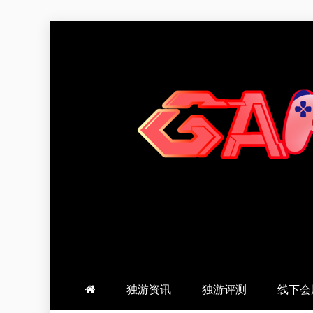
跳
至
内
容
羽风手帐姬
创造最好的内容
独游资讯
独游评测
线下会