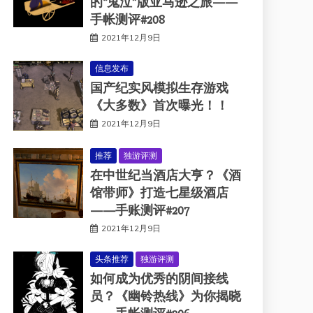
的“鬼泣”版亚马逊之旅——
手帐测评#208
2021年12月9日
信息发布
国产纪实风模拟生存游戏
《大多数》首次曝光！！
2021年12月9日
推荐
独游评测
在中世纪当酒店大亨？《酒
馆带师》打造七星级酒店
——手账测评#207
2021年12月9日
头条推荐
独游评测
如何成为优秀的阴间接线
员？《幽铃热线》为你揭晓