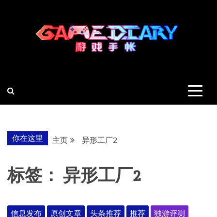
跳
至
内
容
羽风手帐姬
创造最好的内容
你在这里
主页
异形工厂2
标签：
异形工厂2
信息发布
原创文章
头条推荐
推荐
独游评测