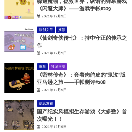
躲避魔物，拯救世界，诙谐的弹幕游戏
《闪避大师》——游戏手帐#209
2021年12月9日
原创文章
推荐
《仙剑奇侠传七》：持中守正的传承之
作
2021年12月9日
推荐
独游评测
《密林传奇》：套着肉鸽皮的“鬼泣”版
亚马逊之旅——手帐测评#208
2021年12月9日
信息发布
国产纪实风模拟生存游戏《大多数》首
次曝光！！
2021年12月9日