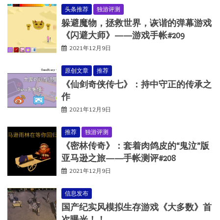
头条推荐
独游评测
躲避魔物，拯救世界，诙谐的弹幕游戏
《闪避大师》——游戏手帐#209
2021年12月9日
原创文章
推荐
《仙剑奇侠传七》：持中守正的传承之
作
2021年12月9日
推荐
独游评测
《密林传奇》：套着肉鸽皮的“鬼泣”版
亚马逊之旅——手帐测评#208
2021年12月9日
信息发布
国产纪实风模拟生存游戏《大多数》首
次曝光！！