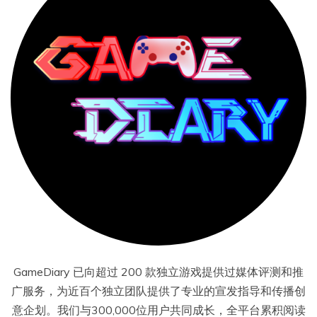
GameDiary 已向超过 200 款独立游戏提供过媒体评测和推
广服务，为近百个独立团队提供了专业的宣发指导和传播创
意企划。我们与300,000位用户共同成长，全平台累积阅读