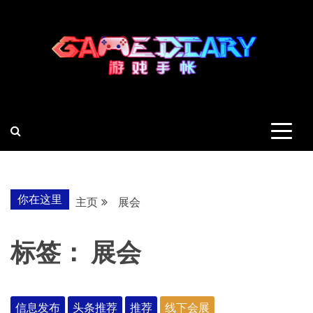
跳
至
内
容
羽风手帐姬
创造最好的内容
你在这里
主页
展会
标签：
展会
信息发布
头条推荐
推荐
线下会展