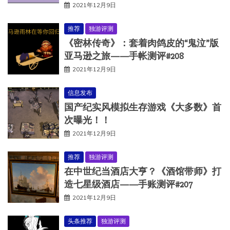
2021年12月9日
推荐
独游评测
《密林传奇》：套着肉鸽皮的“鬼泣”版
亚马逊之旅——手帐测评#208
2021年12月9日
信息发布
国产纪实风模拟生存游戏《大多数》首
次曝光！！
2021年12月9日
推荐
独游评测
在中世纪当酒店大亨？《酒馆带师》打
造七星级酒店——手账测评#207
2021年12月9日
头条推荐
独游评测