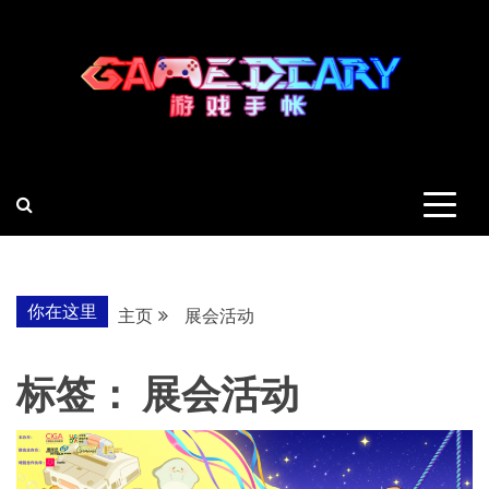
跳
至
内
容
羽风手帐姬
创造最好的内容
你在这里
主页
展会活动
标签：
展会活动