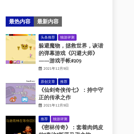
最热内容
最新内容
头条推荐
独游评测
躲避魔物，拯救世界，诙谐
的弹幕游戏《闪避大师》
——游戏手帐#209
2021年12月9日
原创文章
推荐
《仙剑奇侠传七》：持中守
正的传承之作
2021年12月9日
推荐
独游评测
《密林传奇》：套着肉鸽皮