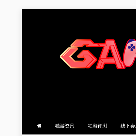
跳
至
内
容
羽风手帐姬
创造最好的内容
独游资讯
独游评测
线下会