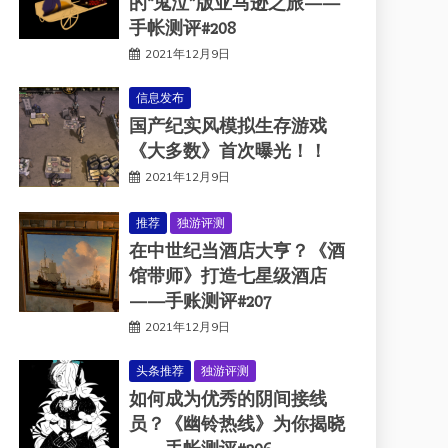
的“鬼泣”版亚马逊之旅——
手帐测评#208
2021年12月9日
信息发布
国产纪实风模拟生存游戏
《大多数》首次曝光！！
2021年12月9日
推荐
独游评测
在中世纪当酒店大亨？《酒
馆带师》打造七星级酒店
——手账测评#207
2021年12月9日
头条推荐
独游评测
如何成为优秀的阴间接线
员？《幽铃热线》为你揭晓