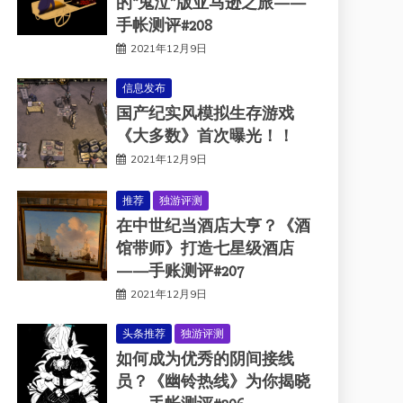
的“鬼泣”版亚马逊之旅——
手帐测评#208
2021年12月9日
信息发布
国产纪实风模拟生存游戏
《大多数》首次曝光！！
2021年12月9日
推荐
独游评测
在中世纪当酒店大亨？《酒
馆带师》打造七星级酒店
——手账测评#207
2021年12月9日
头条推荐
独游评测
如何成为优秀的阴间接线
员？《幽铃热线》为你揭晓