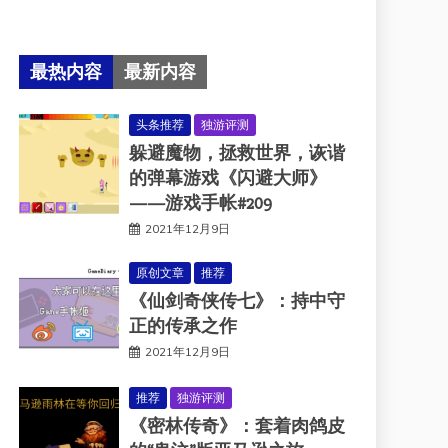
最热内容
最新内容
头条推荐
独游评测
躲避魔物，拯救世界，诙谐
的弹幕游戏《闪避大师》
——游戏手帐#209
2021年12月9日
原创文章
推荐
《仙剑奇侠传七》：持中守
正的传承之作
2021年12月9日
推荐
独游评测
《密林传奇》：套着肉鸽皮