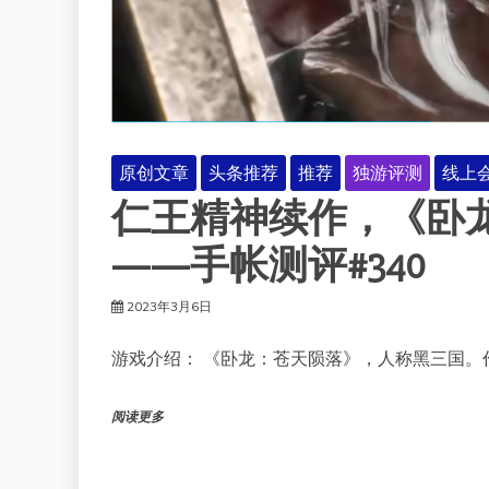
原创文章
头条推荐
推荐
独游评测
线上
仁王精神续作，《卧
——手帐测评#340
2023年3月6日
游戏介绍： 《卧龙：苍天陨落》，人称黑三国。
阅读更多