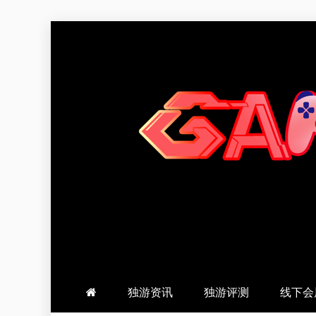
跳
至
内
容
羽风手帐姬
创造最好的内容
独游资讯
独游评测
线下会