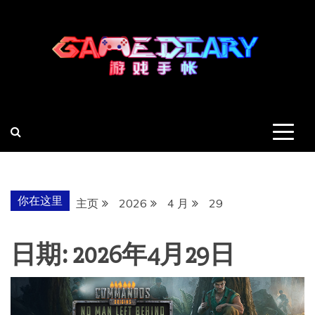
跳
至
内
容
羽风手帐姬
创造最好的内容
你在这里
主页
2026
4 月
29
日期:
2026年4月29日