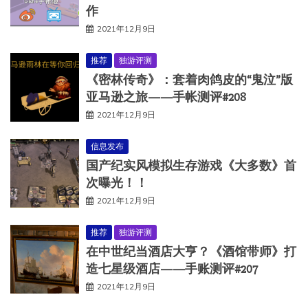
作
2021年12月9日
推荐
独游评测
《密林传奇》：套着肉鸽皮的“鬼泣”版
亚马逊之旅——手帐测评#208
2021年12月9日
信息发布
国产纪实风模拟生存游戏《大多数》首
次曝光！！
2021年12月9日
推荐
独游评测
在中世纪当酒店大亨？《酒馆带师》打
造七星级酒店——手账测评#207
2021年12月9日