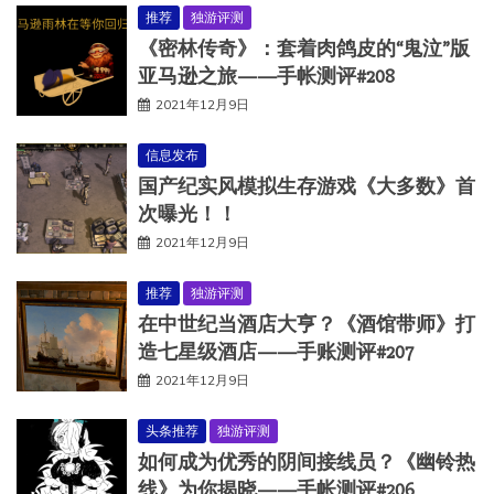
推荐
独游评测
《密林传奇》：套着肉鸽皮的“鬼泣”版
亚马逊之旅——手帐测评#208
2021年12月9日
信息发布
国产纪实风模拟生存游戏《大多数》首
次曝光！！
2021年12月9日
推荐
独游评测
在中世纪当酒店大亨？《酒馆带师》打
造七星级酒店——手账测评#207
2021年12月9日
头条推荐
独游评测
如何成为优秀的阴间接线员？《幽铃热
线》为你揭晓——手帐测评#206