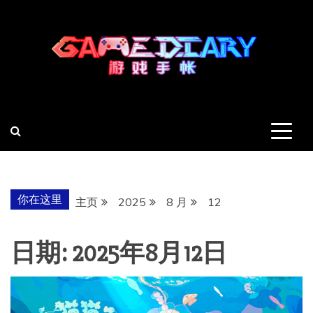
跳
至
内
容
羽风手帐姬
创造最好的内容
你在这里
主页
2025
8 月
12
日期:
2025年8月12日