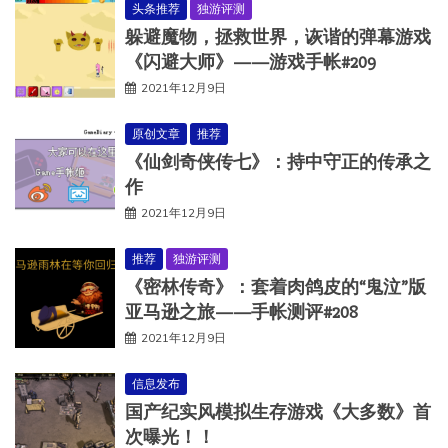
头条推荐
独游评测
躲避魔物，拯救世界，诙谐的弹幕游戏
《闪避大师》——游戏手帐#209
2021年12月9日
原创文章
推荐
《仙剑奇侠传七》：持中守正的传承之
作
2021年12月9日
推荐
独游评测
《密林传奇》：套着肉鸽皮的“鬼泣”版
亚马逊之旅——手帐测评#208
2021年12月9日
信息发布
国产纪实风模拟生存游戏《大多数》首
次曝光！！