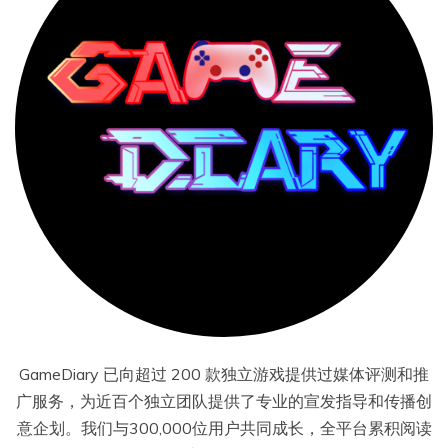
GameDiary 已向超过 200 款独立游戏提供过媒体评测和推
广服务，为近百个独立团队提供了专业的宣发指导和传播创
意企划。我们与300,000位用户共同成长，全平台累积阅读