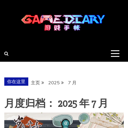
跳
至
内
容
羽风手帐姬
创造最好的内容
你在这里
主页
2025
7 月
月度归档：
2025 年 7 月