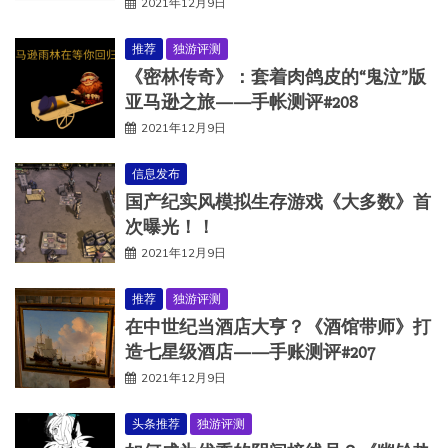
2021年12月9日
推荐
独游评测
《密林传奇》：套着肉鸽皮的“鬼泣”版
亚马逊之旅——手帐测评#208
2021年12月9日
信息发布
国产纪实风模拟生存游戏《大多数》首
次曝光！！
2021年12月9日
推荐
独游评测
在中世纪当酒店大亨？《酒馆带师》打
造七星级酒店——手账测评#207
2021年12月9日
头条推荐
独游评测