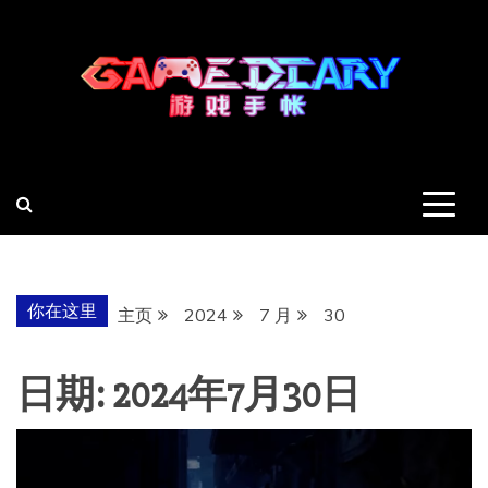
跳
至
内
容
羽风手帐姬
创造最好的内容
你在这里
主页
2024
7 月
30
日期:
2024年7月30日