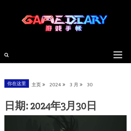
跳
至
内
容
羽风手帐姬
创造最好的内容
你在这里
主页
2024
3 月
30
日期:
2024年3月30日