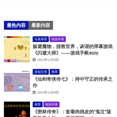
最热内容
最新内容
头条推荐
独游评测
躲避魔物，拯救世界，诙谐的弹幕游戏
《闪避大师》——游戏手帐#209
2021年12月9日
原创文章
推荐
《仙剑奇侠传七》：持中守正的传承之
作
2021年12月9日
推荐
独游评测
《密林传奇》：套着肉鸽皮的“鬼泣”版