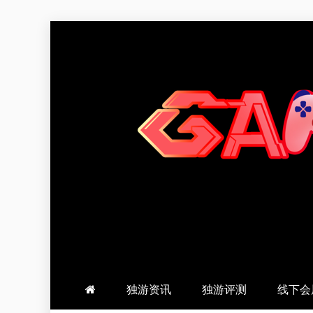
跳
至
内
容
羽风手帐姬
创造最好的内容
独游资讯
独游评测
线下会