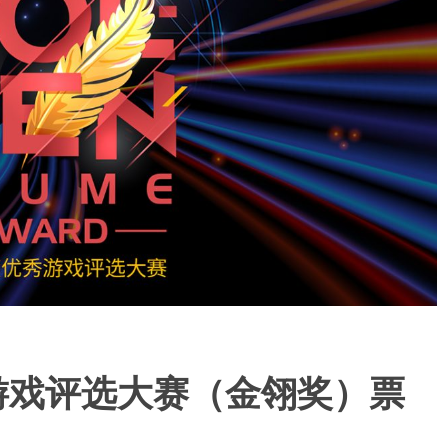
秀游戏评选大赛（金翎奖）票