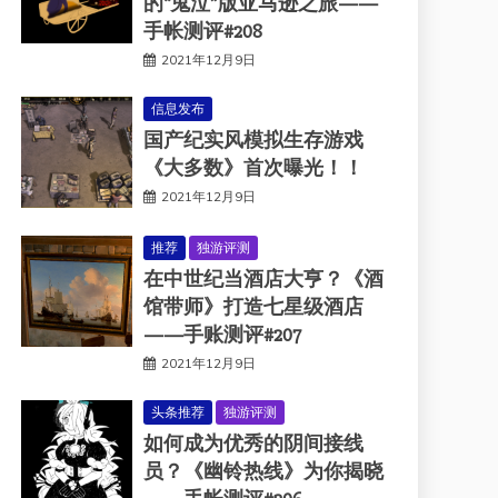
的“鬼泣”版亚马逊之旅——
手帐测评#208
2021年12月9日
信息发布
国产纪实风模拟生存游戏
《大多数》首次曝光！！
2021年12月9日
推荐
独游评测
在中世纪当酒店大亨？《酒
馆带师》打造七星级酒店
——手账测评#207
2021年12月9日
头条推荐
独游评测
如何成为优秀的阴间接线
员？《幽铃热线》为你揭晓