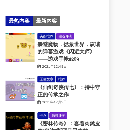
最热内容
最新内容
头条推荐
独游评测
躲避魔物，拯救世界，诙谐
的弹幕游戏《闪避大师》
——游戏手帐#209
2021年12月9日
原创文章
推荐
《仙剑奇侠传七》：持中守
正的传承之作
2021年12月9日
推荐
独游评测
《密林传奇》：套着肉鸽皮