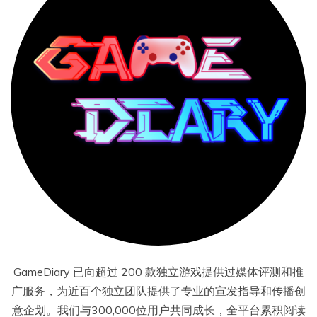
GameDiary 已向超过 200 款独立游戏提供过媒体评测和推
广服务，为近百个独立团队提供了专业的宣发指导和传播创
意企划。我们与300,000位用户共同成长，全平台累积阅读