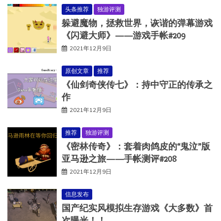
头条推荐
独游评测
躲避魔物，拯救世界，诙谐的弹幕游戏
《闪避大师》——游戏手帐#209
2021年12月9日
原创文章
推荐
《仙剑奇侠传七》：持中守正的传承之
作
2021年12月9日
推荐
独游评测
《密林传奇》：套着肉鸽皮的“鬼泣”版
亚马逊之旅——手帐测评#208
2021年12月9日
信息发布
国产纪实风模拟生存游戏《大多数》首
次曝光！！